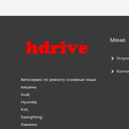
по
записям
Меню
Услуги
Конта
Автосервис по ремонту основные наши
машины
Audi;
Hyundai;
KIA;
SsangYong;
Daewoo;