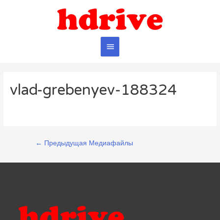
Главное
меню
vlad-grebenyev-188324
Навигация
←
Предыдущая Медиафайлы
по
записям