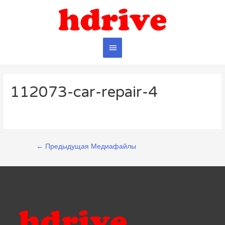
Главное
меню
112073-car-repair-4
Навигация
←
Предыдущая Медиафайлы
по
записям