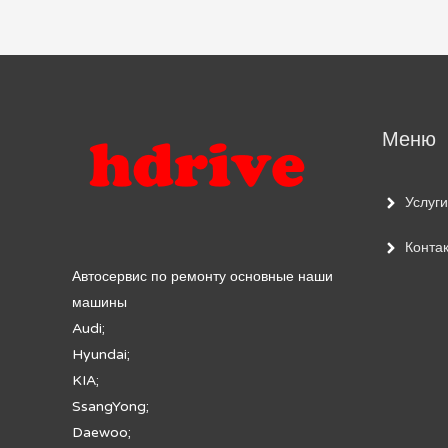
по
записям
Меню
Услуги
Конта
Автосервис по ремонту основные наши
машины
Audi;
Hyundai;
KIA;
SsangYong;
Daewoo;