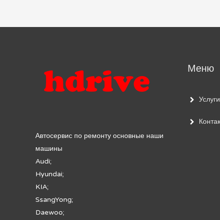
по
записям
Меню
Услуги
Конта
Автосервис по ремонту основные наши
машины
Audi;
Hyundai;
KIA;
SsangYong;
Daewoo;