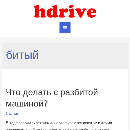
Главное
меню
битый
Что делать с разбитой
машиной?
Статьи
В ходе аварии счастливчики отделываются испугом и двумя
царапинами на бампере, а некоторым автомобилистам хило